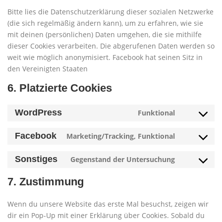
Bitte lies die Datenschutzerklärung dieser sozialen Netzwerke
(die sich regelmäßig ändern kann), um zu erfahren, wie sie
mit deinen (persönlichen) Daten umgehen, die sie mithilfe
dieser Cookies verarbeiten. Die abgerufenen Daten werden so
weit wie möglich anonymisiert. Facebook hat seinen Sitz in
den Vereinigten Staaten
6. Platzierte Cookies
WordPress
Funktional
Consent
to
Facebook
Marketing/Tracking, Funktional
service
Consent
wordpress
to
Sonstiges
Gegenstand der Untersuchung
service
Consent
facebook
to
7. Zustimmung
service
sonstiges
Wenn du unsere Website das erste Mal besuchst, zeigen wir
dir ein Pop-Up mit einer Erklärung über Cookies. Sobald du