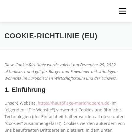
Zum
Inhalt
Menü
springen
STARTSEITE
GALERIE
KONTAKT
COOKIE-RICHTLINIE (EU)
IMPRESSUM
Diese Cookie-Richtlinie wurde zuletzt am Dezember 29, 2022
aktualisiert und gilt für Bürger und Einwohner mit ständigem
Wohnsitz im Europäischen Wirtschaftsraum und der Schweiz.
1. Einführung
Unsere Website,
https://hautpflege-mariondoeren.de
(im
folgenden: "Die Website") verwendet Cookies und ähnliche
Technologien (der Einfachheit halber werden all diese unter
"Cookies" zusammengefasst). Cookies werden außerdem von
uns beauftragten Drittparteien platziert. In dem unten